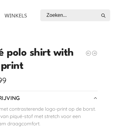
Zoeken
WINKELS
é polo shirt with
 print
99
IJVING
 met contrasterende logo-print op de borst.
an piqué-stof met stretch voor een
m draagcomfort.