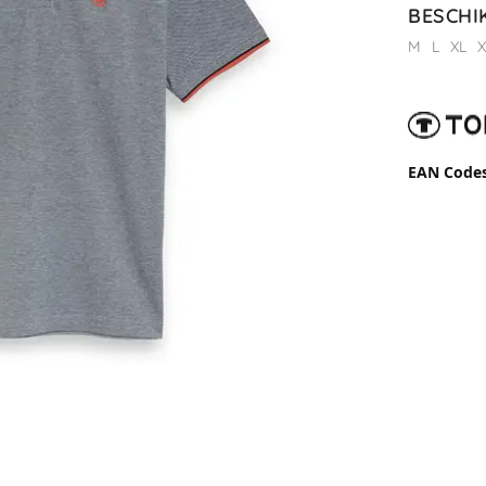
BESCHI
M
L
XL
X
EAN Code