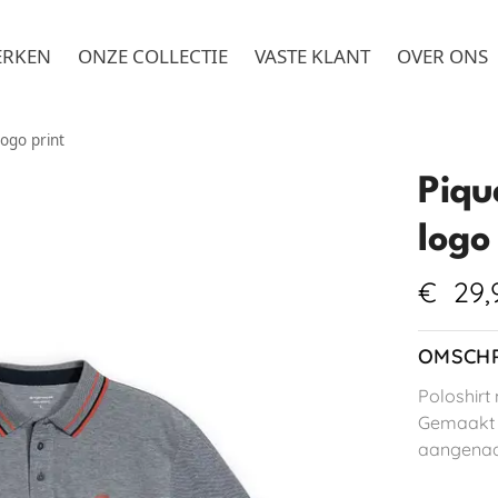
ERKEN
ONZE COLLECTIE
VASTE KLANT
OVER ONS
logo print
Piqu
logo
€
29,
OMSCHR
Poloshirt
Gemaakt v
aangenaa