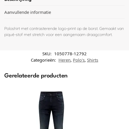
Aanvullende informatie
Poloshirt met contrasterende logo-print op de borst. Gemaakt van
piqué-stof met stretch voor een aangenaam draagcomfort.
SKU:
1050778-12792
Categorieën:
Heren
,
Polo's
,
Shirts
Gerelateerde producten