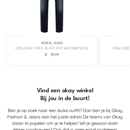
HEREN
,
JEANS
ONSLOOM SLIM B. BLACK 6921 MAT DNM NOOS
ONSLOOM 
€
39,99
Vind een okay winkel
Bij jou in de buurt!
Ben je op zoek naar een leuke outfit? Dan ben je bij Okay
Fashion & Jeans aan het juiste adres! De teams van Okay
staan te popelen om je te helpen! Wil je gewoon even
lekker rondneuzen? Ook dat is geen enkel probleem!