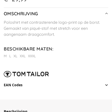
OMSCHRIJVING
Poloshirt met contrasterende logo-print op de borst.
Gemaakt van piqué-stof met stretch voor een
aangenaam draagcomfort.
BESCHIKBARE MATEN
:
M
L
XL
XXL
XXXL
EAN Codes
Beschrijving