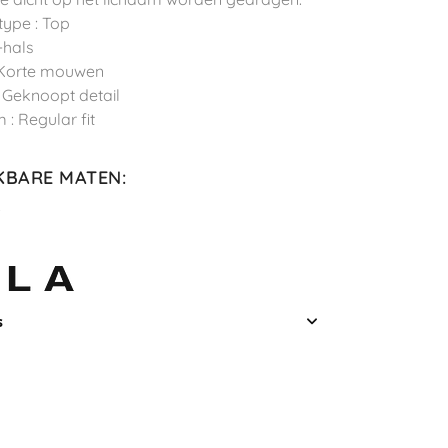
type : Top
-hals
 Korte mouwen
: Geknoopt detail
 : Regular fit
KBARE MATEN
:
L
s