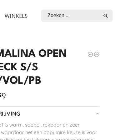
Zoeken
WINKELS
MALINA OPEN
ECK S/S
/VOL/PB
99
IJVING
of is warm, soepel, rekbaar en zeer
, waardoor het een populaire keuze is voor
ie dicht op het lichaam worden gedragen.