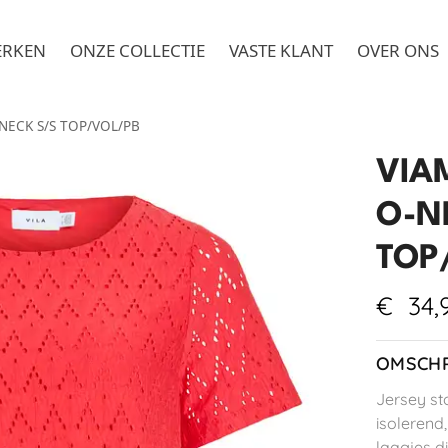
ERKEN
ONZE COLLECTIE
VASTE KLANT
OVER ONS
NECK S/S TOP/VOL/PB
VIA
O-N
TOP
€
34,
OMSCHR
Jersey st
isolerend
laagjes d