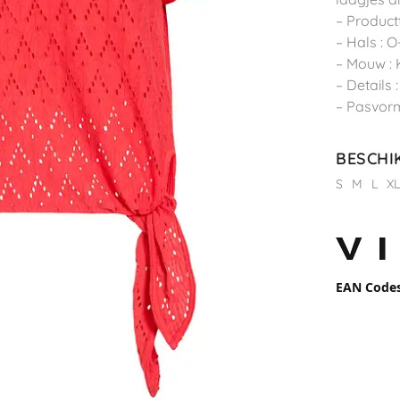
– Product
– Hals : O
– Mouw :
– Details 
– Pasvorm
BESCHI
S
M
L
X
EAN Code