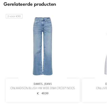
Gerelateerde producten
2 voor €90
DAMES
,
JEANS
ONLMADISON BLUSH HW WIDE DNM CRO371 NOOS
ONLLIVE
€
49,99