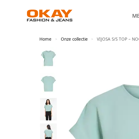
M
Home
Onze collectie
VIJOSA S/S TOP – N
>
>