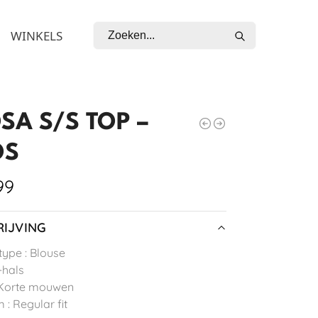
Zoeken
WINKELS
SA S/S TOP –
OS
99
IJVING
type : Blouse
-hals
 Korte mouwen
 : Regular fit