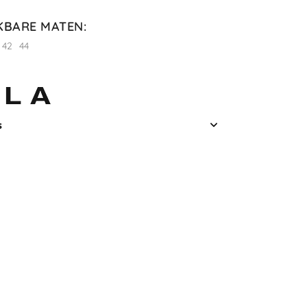
KBARE MATEN
:
42
44
s