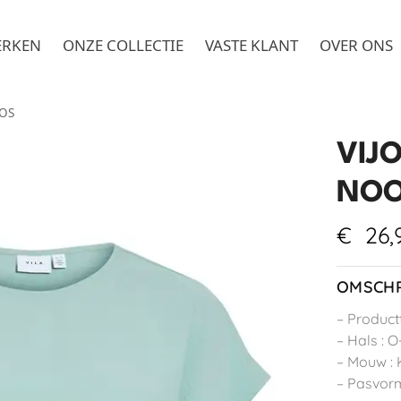
ERKEN
ONZE COLLECTIE
VASTE KLANT
OVER ONS
OOS
VIJO
NO
€
26,
OMSCHR
– Product
– Hals : O
– Mouw :
– Pasvorm