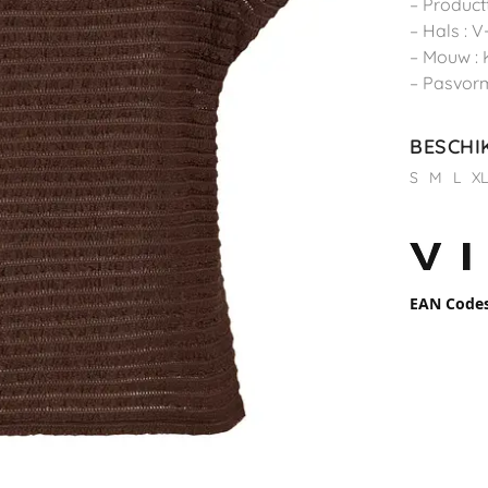
– Productt
– Hals : 
– Mouw 
– Pasvorm
BESCHI
S
M
L
X
EAN Code