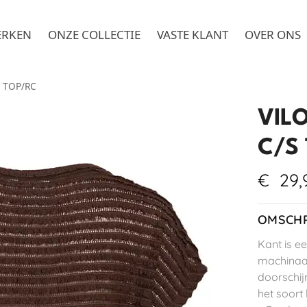
ERKEN
ONZE COLLECTIE
VASTE KLANT
OVER ONS
 TOP/RC
VIL
C/S
€
29,
OMSCHR
Kant is e
machinaa
doorschij
het soort 