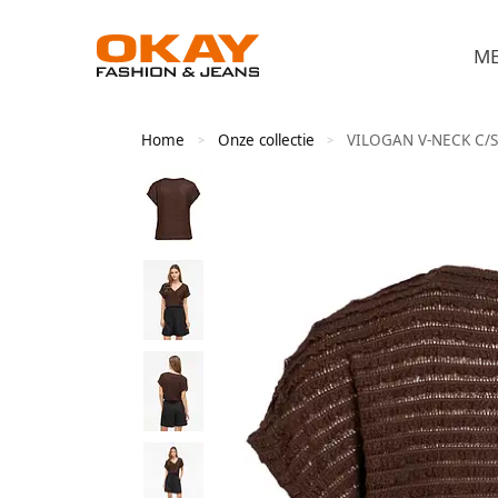
M
Home
Onze collectie
VILOGAN V-NECK C/S
>
>