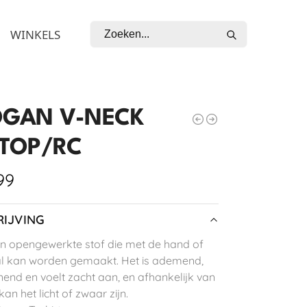
Zoeken
WINKELS
OGAN V-NECK
 TOP/RC
99
IJVING
en opengewerkte stof die met de hand of
l kan worden gemaakt. Het is ademend,
nend en voelt zacht aan, en afhankelijk van
kan het licht of zwaar zijn.