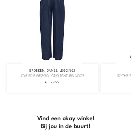
BROEKEN
,
DAMES
,
LEGGINGS
JDYBIRDIE GEGGO LONG PANT JRS NOOS
JDYTHEI
€
29,99
Vind een okay winkel
Bij jou in de buurt!