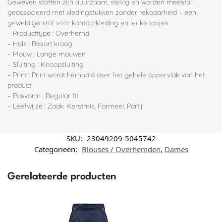
Geweven stoffen zijn duurzaam, stevig en worden meestal
geassocieerd met kledingstukken zonder rekbaarheid – een
geweldige stof voor kantoorkleding en leuke topjes.
– Producttype : Overhemd
– Hals : Resort kraag
– Mouw : Lange mouwen
– Sluiting : Knoopsluiting
– Print : Print wordt herhaald over het gehele oppervlak van het
product
– Pasvorm : Regular fit
– Leefwijze : Zaak, Kerstmis, Formeel, Partij
SKU:
23049209-5045742
Categorieën:
Blouses / Overhemden
,
Dames
Gerelateerde producten