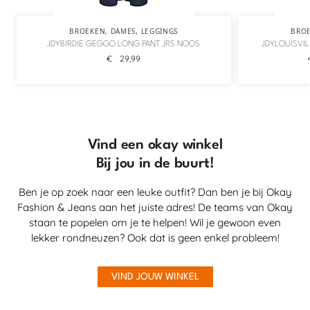
BROEKEN
,
DAMES
,
LEGGINGS
BRO
JDYBIRDIE GEGGO LONG PANT JRS NOOS
JDYLOUISVIL
€
29,99
Vind een okay winkel
Bij jou in de buurt!
Ben je op zoek naar een leuke outfit? Dan ben je bij Okay
Fashion & Jeans aan het juiste adres! De teams van Okay
staan te popelen om je te helpen! Wil je gewoon even
lekker rondneuzen? Ook dat is geen enkel probleem!
VIND JOUW WINKEL