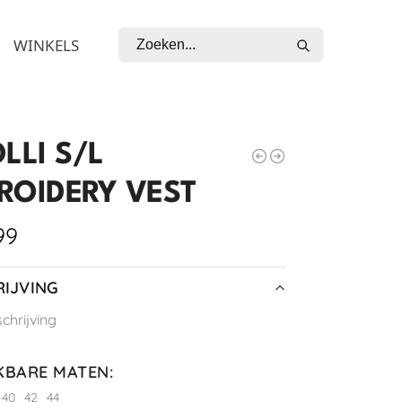
Zoeken
WINKELS
LLI S/L
ROIDERY VEST
99
IJVING
hrijving
KBARE MATEN
:
40
42
44