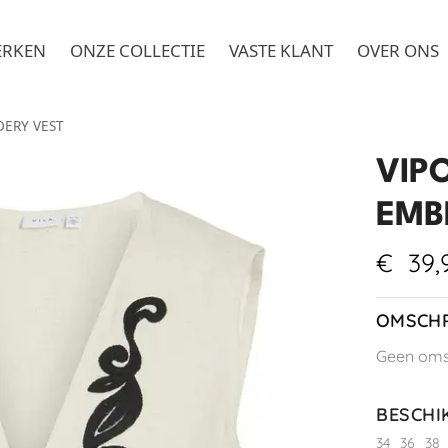
ERKEN
ONZE COLLECTIE
VASTE KLANT
OVER ONS
DERY VEST
VIPO
EMB
€
39,
OMSCHR
Geen omsc
BESCHI
34
36
38