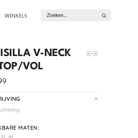
Zoeken
WINKELS
ISILLA V-NECK
 TOP/VOL
99
IJVING
hrijving
KBARE MATEN
:
42
44