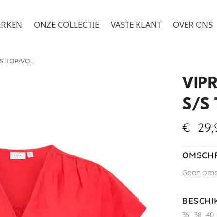
ERKEN
ONZE COLLECTIE
VASTE KLANT
OVER ONS
/S TOP/VOL
VIPR
S/S
€
29,
OMSCHR
Geen omsc
BESCHI
36
38
40