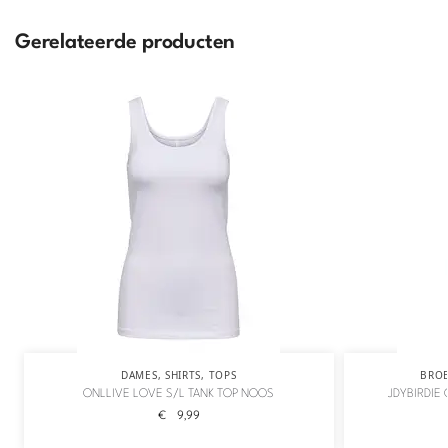
Gerelateerde producten
DAMES
,
SHIRTS
,
TOPS
BRO
ONLLIVE LOVE S/L TANK TOP NOOS
JDYBIRDIE
€
9,99