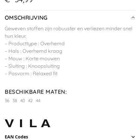
OMSCHRIJVING
Geweven stoffen zijn robuuster en verliezen minder snel
hun kleur.
– Producttype : Overhemd
– Hals : Overhemd kraag
– Mouw : Korte mouwen
– Sluiting : Knoopsluiting
– Pasvorm : Relaxed fit
BESCHIKBARE MATEN
:
36
38
40
42
44
EAN Codes