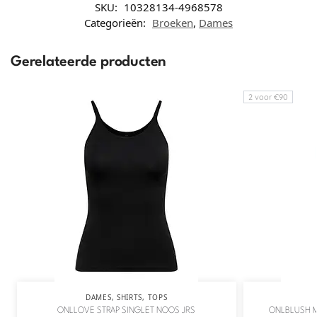
SKU:
10328134-4968578
Categorieën:
Broeken
,
Dames
Gerelateerde producten
2 voor €90
DAMES
,
SHIRTS
,
TOPS
ONLLOVE STRAP SINGLET NOOS JRS
ONLBLUSH M