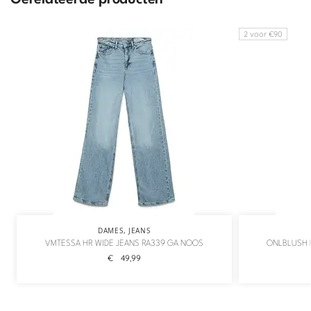
2 voor €90
DAMES
,
JEANS
VMTESSA HR WIDE JEANS RA339 GA NOOS
ONLBLUSH M
€
49,99