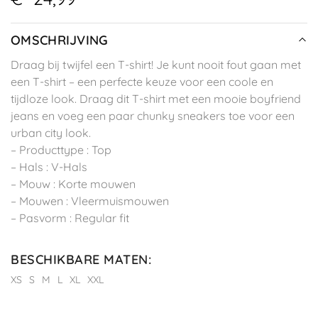
OMSCHRIJVING
Draag bij twijfel een T-shirt! Je kunt nooit fout gaan met
een T-shirt – een perfecte keuze voor een coole en
tijdloze look. Draag dit T-shirt met een mooie boyfriend
jeans en voeg een paar chunky sneakers toe voor een
urban city look.
– Producttype : Top
– Hals : V-Hals
– Mouw : Korte mouwen
– Mouwen : Vleermuismouwen
– Pasvorm : Regular fit
BESCHIKBARE MATEN
:
XS
S
M
L
XL
XXL