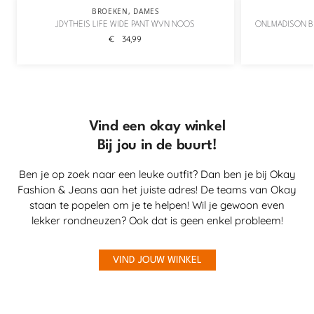
BROEKEN
,
DAMES
JDYTHEIS LIFE WIDE PANT WVN NOOS
ONLMADISON B
€
34,99
Vind een okay winkel
Bij jou in de buurt!
Ben je op zoek naar een leuke outfit? Dan ben je bij Okay
Fashion & Jeans aan het juiste adres! De teams van Okay
staan te popelen om je te helpen! Wil je gewoon even
lekker rondneuzen? Ook dat is geen enkel probleem!
VIND JOUW WINKEL