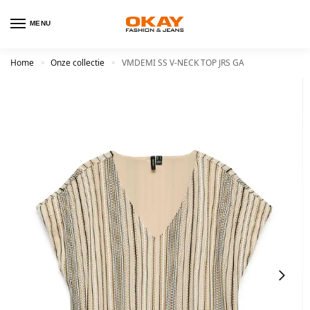
MENU
Home
Onze collectie
VMDEMI SS V-NECK TOP JRS GA
>
>