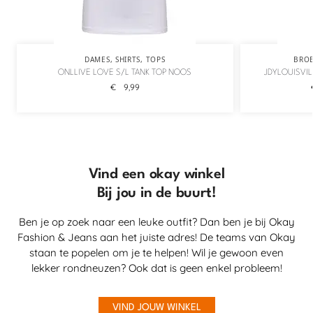
DAMES
,
SHIRTS
,
TOPS
BRO
ONLLIVE LOVE S/L TANK TOP NOOS
JDYLOUISVIL
€
9,99
Vind een okay winkel
Bij jou in de buurt!
Ben je op zoek naar een leuke outfit? Dan ben je bij Okay
Fashion & Jeans aan het juiste adres! De teams van Okay
staan te popelen om je te helpen! Wil je gewoon even
lekker rondneuzen? Ook dat is geen enkel probleem!
VIND JOUW WINKEL