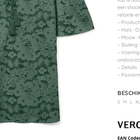
een shack
relaxte e
– Product
– Hals : O
– Mouw :
– Sluiting 
– Voering
ondoorzic
– Details 
– Pasvorm
BESCHI
S
M
L
X
EAN Code