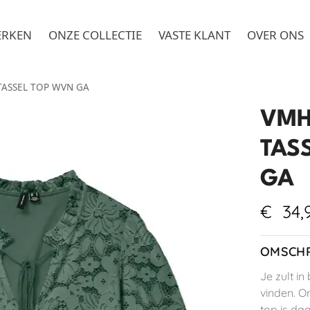
ERKEN
ONZE COLLECTIE
VASTE KLANT
OVER ONS
TASSEL TOP WVN GA
VMH
TAS
GA
€
34,
OMSCHR
Je zult i
vinden. O
top is da