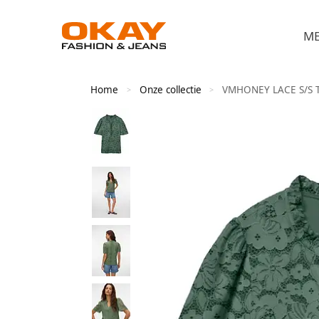
M
Home
Onze collectie
VMHONEY LACE S/S 
>
>