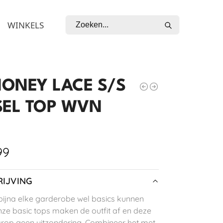
Zoeken
WINKELS
ONEY LACE S/S
SEL TOP WVN
99
IJVING
n bijna elke garderobe wel basics kunnen
nze basic tops maken de outfit af en deze
arop geen uitzondering. Combineer het met