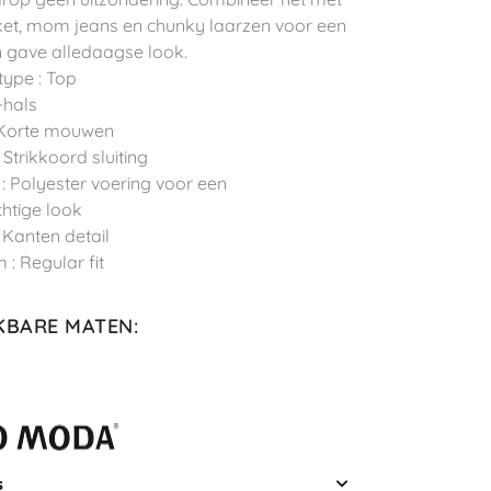
et, mom jeans en chunky laarzen voor een
n gave alledaagse look.
type : Top
-hals
 Korte mouwen
: Strikkoord sluiting
 : Polyester voering voor een
htige look
: Kanten detail
 : Regular fit
KBARE MATEN
:
L
s