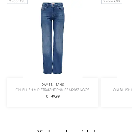
2 voor €90
2 voor €90
DAMES
,
JEANS
ONLBLUSH MID STRAIGHT DNM REA12187 NOOS
ONLBLUSH M
€
49,99