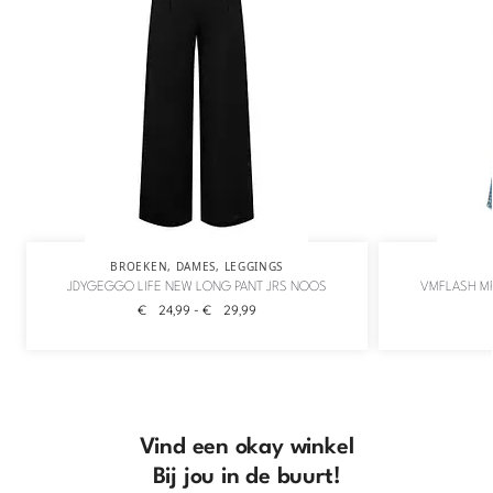
BROEKEN
,
DAMES
,
LEGGINGS
JDYGEGGO LIFE NEW LONG PANT JRS NOOS
VMFLASH MR
€
24,99
-
€
29,99
Vind een okay winkel
Bij jou in de buurt!