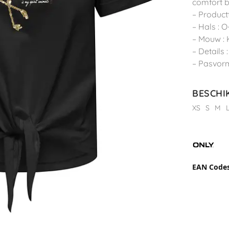
comfort b
– Productt
– Hals : O
– Mouw :
– Details 
– Pasvorm
BESCHI
XS
S
M
EAN Code