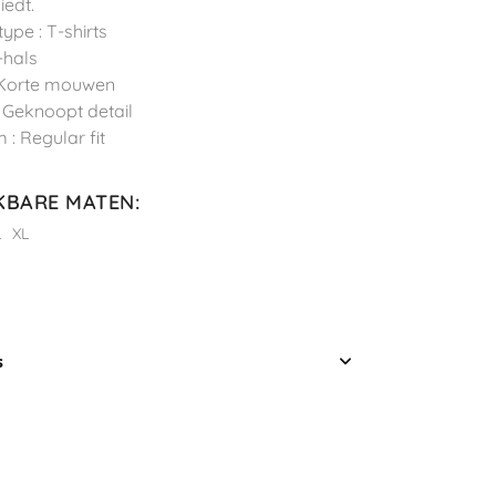
iedt.
ype : T-shirts
-hals
 Korte mouwen
: Geknoopt detail
 : Regular fit
KBARE MATEN
:
L
XL
s