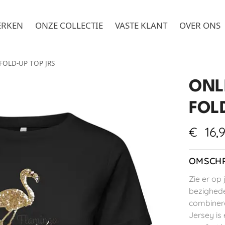
ERKEN
ONZE COLLECTIE
VASTE KLANT
OVER ONS
FOLD-UP TOP JRS
ONL
FOL
€
16,
OMSCHR
Zie er op 
bezighede
combinere
Jersey is