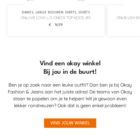
DAMES
,
LANGE MOUWEN SHIRTS
,
SHIRTS
ONLLIVE LOVE L/S ONECK TOP NOOS JRS
ONLBLUSH MI
€
16,99
Vind een okay winkel
Bij jou in de buurt!
Ben je op zoek naar een leuke outfit? Dan ben je bij Okay
Fashion & Jeans aan het juiste adres! De teams van Okay
staan te popelen om je te helpen! Wil je gewoon even
lekker rondneuzen? Ook dat is geen enkel probleem!
VIND JOUW WINKEL