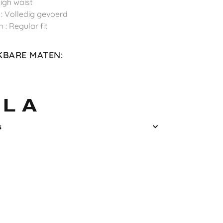
High waist
 : Volledig gevoerd
 : Regular fit
KBARE MATEN
:
L
s