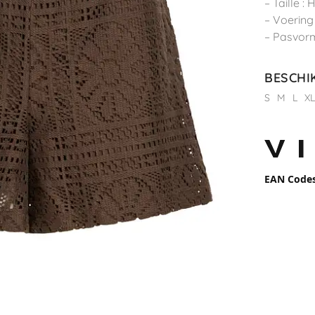
– Taille : 
– Voering
– Pasvorm
BESCHI
S
M
L
X
EAN Code