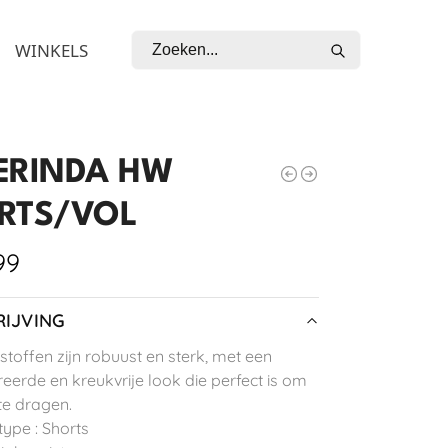
Zoeken
WINKELS
ERINDA HW
RTS/VOL
99
IJVING
toffen zijn robuust en sterk, met een
reerde en kreukvrije look die perfect is om
te dragen.
type : Shorts