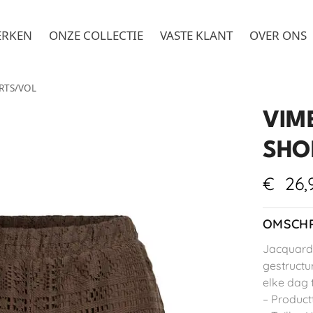
ERKEN
ONZE COLLECTIE
VASTE KLANT
OVER ONS
RTS/VOL
VIM
SHO
€
26,
OMSCHR
Jacquards
gestructu
elke dag 
– Product