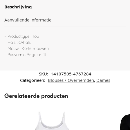
Beschrijving
Aanvullende informatie
– Producttype : Top
– Hals : O-hals
– Mouw : Korte mouwen
– Pasvorm : Regular fit
SKU:
14107505-4767284
Categorieën:
Blouses / Overhemden
,
Dames
Gerelateerde producten