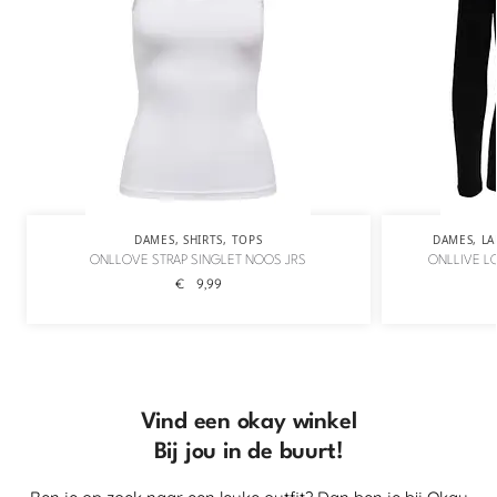
DAMES
,
SHIRTS
,
TOPS
DAMES
,
LA
ONLLOVE STRAP SINGLET NOOS JRS
ONLLIVE L
€
9,99
Vind een okay winkel
Bij jou in de buurt!