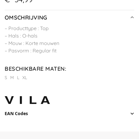
OMSCHRIJVING
– Producttype : Top
– Hals : O-hals
– Mouw : Korte mouwen
– Pasvorm : Regular fit
BESCHIKBARE MATEN
:
S
M
L
XL
EAN Codes