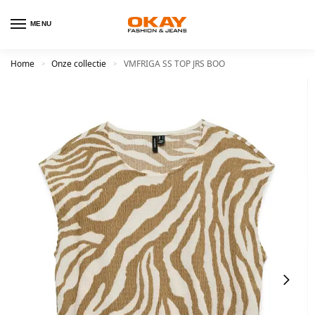
MENU
Home
Onze collectie
VMFRIGA SS TOP JRS BOO
>
>