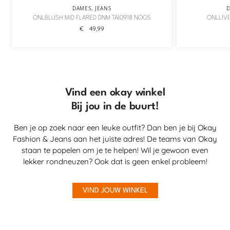
DAMES
,
JEANS
ONLBLUSH MID FLARED DNM TAI0918 NOOS
ONLLIVE
€
49,99
Vind een okay winkel
Bij jou in de buurt!
Ben je op zoek naar een leuke outfit? Dan ben je bij Okay
Fashion & Jeans aan het juiste adres! De teams van Okay
staan te popelen om je te helpen! Wil je gewoon even
lekker rondneuzen? Ook dat is geen enkel probleem!
VIND JOUW WINKEL