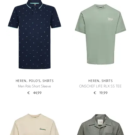
HEREN
,
POLO'S
,
SHIRTS
HEREN
,
SHIRTS
Men Polo Short Sleeve
ONSCHEF LIFE RLX SS TEE
€
44,99
€
19,99