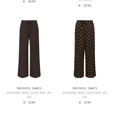
JRS NOOS
€
54,99
€
29,99
BROEKEN
,
DAMES
BROEKEN
,
DAMES
JDYDEBBIE NEW LOOSE PANT JRS
JDYDEBBIE NEW LOOSE PANT JRS
DIA
DIA
€
21,99
€
21,99