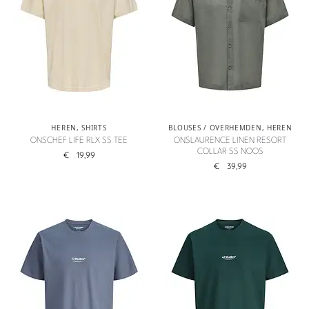
HEREN
,
SHIRTS
BLOUSES / OVERHEMDEN
,
HEREN
ONSCHEF LIFE RLX SS TEE
ONSLAURENCE LINEN RESORT
COLLAR SS NOOS
€
19,99
€
39,99