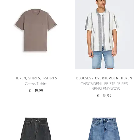
HEREN
,
SHIRTS
,
T-SHIRTS
BLOUSES / OVERHEMDEN
,
HEREN
Cotton T-shirt
ONSCAIDEN LIFE STRIPE RES
LINENBLENDNOOS
€
19,99
€
34,99