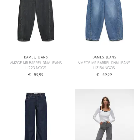
DAMES
,
JEANS
DAMES
,
JEANS
VMZOE MR BARREL DNM JEANS
VMZOE MR BARREL DNM JEANS
LI223 NOOS
LI3154 NOOS
€
59,99
€
59,99