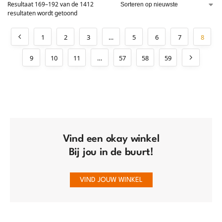
Resultaat 169–192 van de 1412
resultaten wordt getoond
1
2
3
…
5
6
7
8
9
10
11
…
57
58
59
Vind een okay winkel
Bij jou in de buurt!
VIND JOUW WINKEL