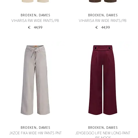
BROEKEN
,
DAMES
BROEKEN
,
DAMES
VIHARISA RW WIDE PANTS/PB
VIHARISA RW WIDE PANTS/PB
€
44,99
€
44,99
BROEKEN
,
DAMES
BROEKEN
,
DAMES
JXZOE FIKA WIDE HW PANTS PNT
JDYGEGGO LIFE NEW LONG PANT