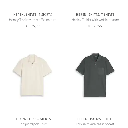
HEREN
,
SHIRTS
,
T-SHIRTS
HEREN
,
SHIRTS
,
T-SHIRTS
Henley T-shirt with waffle texture
Henley T-shirt with waffle texture
€
29,99
€
29,99
HEREN
,
POLO'S
,
SHIRTS
HEREN
,
POLO'S
,
SHIRTS
Jacquard polo shirt
Polo shirt with chest pocket