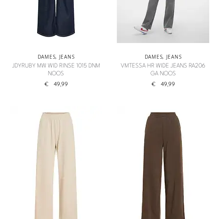
DAMES
,
JEANS
DAMES
,
JEANS
JDYRUBY MW WID RINSE 1015 DNM
VMTESSA HR WIDE JEANS RA206
NOOS
GA NOOS
€
49,99
€
49,99