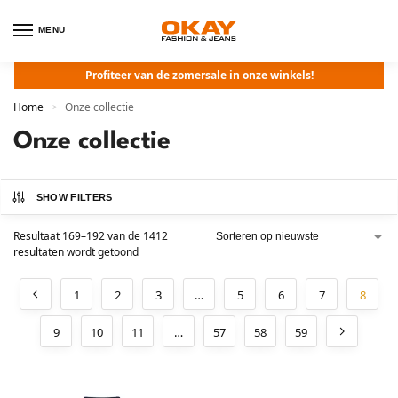
MENU
Profiteer van de zomersale in onze winkels!
Home
Onze collectie
>
Onze collectie
SHOW FILTERS
Resultaat 169–192 van de 1412
resultaten wordt getoond
1
2
3
…
5
6
7
8
9
10
11
…
57
58
59