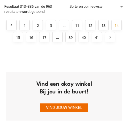
Resultaat 313–336 van de 963
resultaten wordt getoond
1
2
3
…
11
12
13
14
15
16
17
…
39
40
41
Vind een okay winkel
Bij jou in de buurt!
VIND JOUW WINKEL