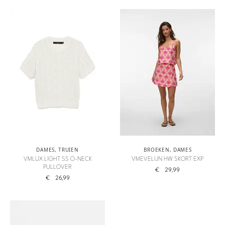
DAMES
,
TRUIEN
BROEKEN
,
DAMES
VMLUX LIGHT SS O-NECK
VMEVELIJN HW SKORT EXP
PULLOVER
€
29,99
€
26,99