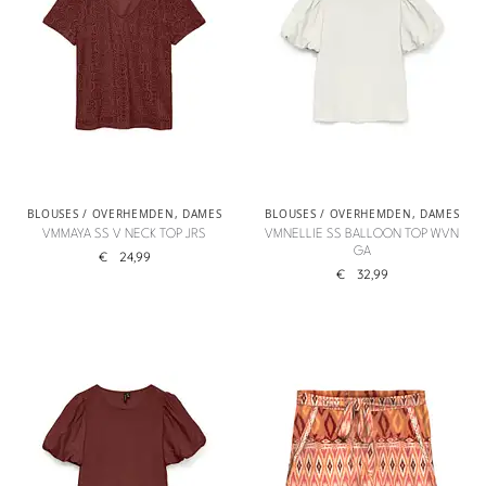
BLOUSES / OVERHEMDEN
,
DAMES
BLOUSES / OVERHEMDEN
,
DAMES
VMMAYA SS V NECK TOP JRS
VMNELLIE SS BALLOON TOP WVN
GA
€
24,99
€
32,99