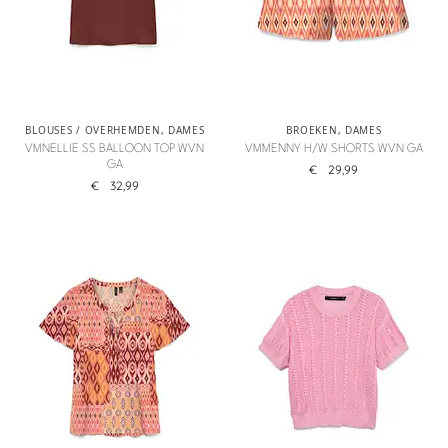
BLOUSES / OVERHEMDEN
,
DAMES
BROEKEN
,
DAMES
VMNELLIE SS BALLOON TOP WVN
VMMENNY H/W SHORTS WVN GA
GA
€
29,99
€
32,99