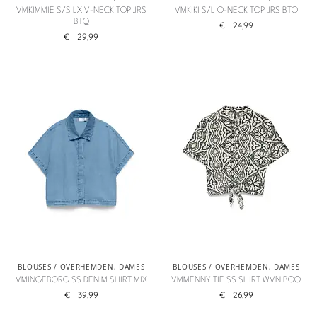
VMKIMMIE S/S LX V-NECK TOP JRS
VMKIKI S/L O-NECK TOP JRS BTQ
BTQ
€
24,99
€
29,99
BLOUSES / OVERHEMDEN
,
DAMES
BLOUSES / OVERHEMDEN
,
DAMES
VMINGEBORG SS DENIM SHIRT MIX
VMMENNY TIE SS SHIRT WVN BOO
€
39,99
€
26,99