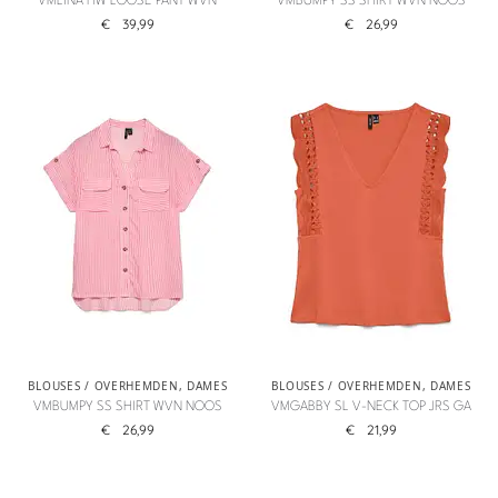
VMLINA HW LOOSE PANT WVN
VMBUMPY SS SHIRT WVN NOOS
€
39,99
€
26,99
BLOUSES / OVERHEMDEN
,
DAMES
BLOUSES / OVERHEMDEN
,
DAMES
VMBUMPY SS SHIRT WVN NOOS
VMGABBY SL V-NECK TOP JRS GA
€
26,99
€
21,99