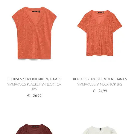
BLOUSES / OVERHEMDEN
,
DAMES
BLOUSES / OVERHEMDEN
,
DAMES
VMMAYA CS PLACKET V-NECK TOP
VMMAYA SS V NECK TOP JRS
JRS
€
24,99
€
26,99