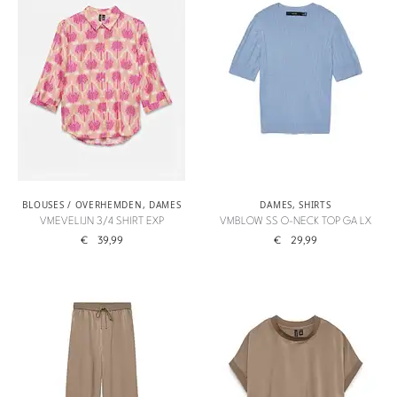
BLOUSES / OVERHEMDEN
,
DAMES
DAMES
,
SHIRTS
VMEVELIJN 3/4 SHIRT EXP
VMBLOW SS O-NECK TOP GA LX
€
39,99
€
29,99