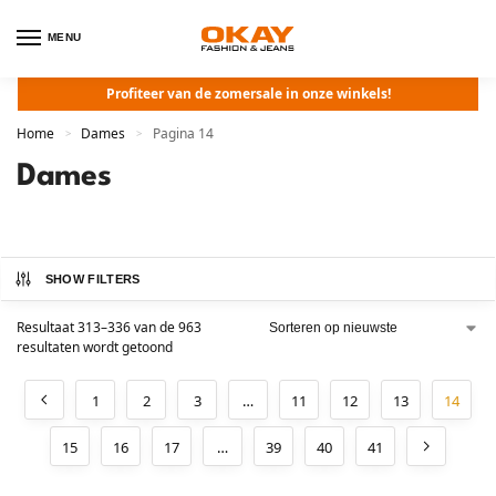
MENU
Profiteer van de zomersale in onze winkels!
Home
Dames
Pagina 14
>
>
Dames
SHOW FILTERS
Resultaat 313–336 van de 963
resultaten wordt getoond
1
2
3
…
11
12
13
14
15
16
17
…
39
40
41