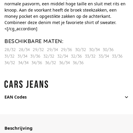
normale pasvorm, een middel hoge taille en sluit met rits en
knoop. Aan de voorkant heeft de broek steekzakken, een
money pocket en opgestikte zakken op de achterkant.
Combineer deze denim met je favoriete shirt of sweater.
<[/cg_accordion]
BESCHIKBARE MATEN
:
28/32
28/34
29/32
29/34
29/36
30/32
30/34
30/36
31/32
31/34
31/36
32/32
32/34
32/36
33/32
33/34
33/36
34/32
34/34
34/36
36/32
36/34
36/36
EAN Codes
Beschrijving