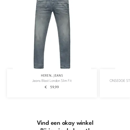
HEREN
,
JEANS
Jeans Blast London Slim Fit
ONSEDGE ST
€
59,99
Vind een okay winkel