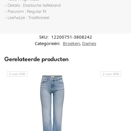
– Details : Elastische tailleband
– Pasvorm : Regular fit
– Leefwijze : Traditioneel
SKU:
12200751-3808242
Categorieën:
Broeken
,
Dames
Gerelateerde producten
2 voor €90
2 voor €90