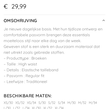
€
29,99
OMSCHRIJVING
Je nieuwe dagelijkse basis. Met hun tijdloze ontwerp en
comfortabele pasvorm brengen deze essentials
moeiteloos stijl naar elke dag van de week.
Geweven stof is een sterk en duurzaam materiaal dat
niet uitrekt zoals gebreide stoffen.
– Producttype : Broeken
– Taille : High waist
– Details : Elastische tailleband
– Pasvorm : Regular fit
– Leefwijze : Traditioneel
BESCHIKBARE MATEN
:
XS/30
XS/32
XS/34
S/30
S/32
S/34
M/30
M/32
M/34
L/30
L/32
L/34
XL/30
XL/32
XL/34