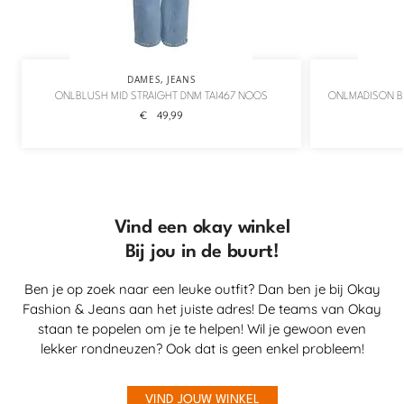
DAMES
,
JEANS
ONLBLUSH MID STRAIGHT DNM TAI467 NOOS
ONLMADISON B
€
49,99
Vind een okay winkel
Bij jou in de buurt!
Ben je op zoek naar een leuke outfit? Dan ben je bij Okay
Fashion & Jeans aan het juiste adres! De teams van Okay
staan te popelen om je te helpen! Wil je gewoon even
lekker rondneuzen? Ook dat is geen enkel probleem!
VIND JOUW WINKEL