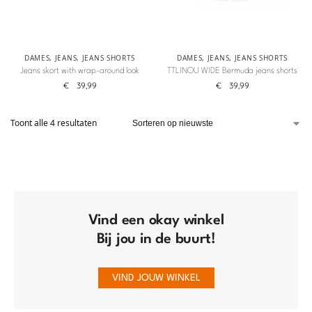
DAMES
,
JEANS
,
JEANS SHORTS
DAMES
,
JEANS
,
JEANS SHORTS
Jeans skort with wrap-around look
TTLINOU WIDE Bermuda jeans shorts
€
39,99
€
39,99
Toont alle 4 resultaten
Vind een okay winkel
Bij jou in de buurt!
VIND JOUW WINKEL